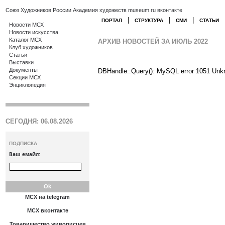
Союз Художников России
Академия художеств
museum.ru
вконтакте
|
|
|
ПОРТАЛ
СТРУКТУРА
СМИ
СТАТЬИ
Новости МСХ
Новости искусства
Каталог МСХ
АРХИВ НОВОСТЕЙ ЗА ИЮЛЬ 2022
Клуб художников
Статьи
Выставки
Документы
DBHandle::Query(): MySQL error 1051 Unk
Секции МСХ
Энциклопедия
СЕГОДНЯ: 06.08.2026
ПОДПИСКА
Ваш емайл:
МСХ на telegram
МСХ вконтакте
Товарищество живописцев