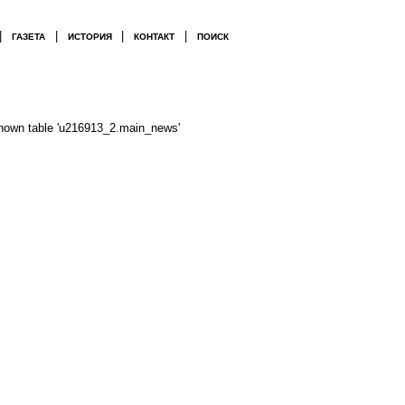
|
|
|
|
ГАЗЕТА
ИСТОРИЯ
КОНТАКТ
ПОИСК
nown table 'u216913_2.main_news'