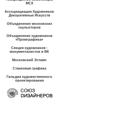
МСХ
Ассоциациация Художников
Декоративных Искусств
Объединение московских
скульпторов
Объединение художников
«Промграфика»
Секция художников -
монументалистов в ВК
Московский Эстамп
Станковая графика
Гильдия художественного
проектирования