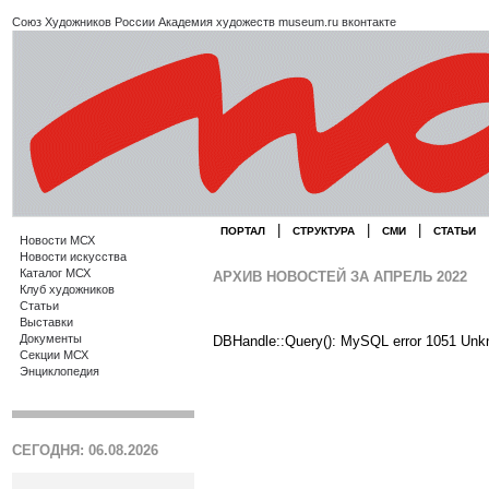
Союз Художников России
Академия художеств
museum.ru
вконтакте
|
|
|
ПОРТАЛ
СТРУКТУРА
СМИ
СТАТЬИ
Новости МСХ
Новости искусства
Каталог МСХ
АРХИВ НОВОСТЕЙ ЗА АПРЕЛЬ 2022
Клуб художников
Статьи
Выставки
Документы
DBHandle::Query(): MySQL error 1051 Unk
Секции МСХ
Энциклопедия
СЕГОДНЯ: 06.08.2026