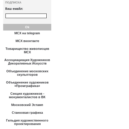
ПОДПИСКА
Ваш емайл:
МСХ на telegram
МСХ вконтакте
Товарищество живописцев
МСХ
Ассоциациация Художников
Декоративных Искусств
Объединение московских
скульпторов
Объединение художников
«Промграфика»
Секция художников -
монументалистов в ВК
Московский Эстамп
Станковая графика
Гильдия художественного
проектирования