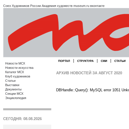
Союз Художников России
Академия художеств
museum.ru
вконтакте
|
|
|
ПОРТАЛ
СТРУКТУРА
СМИ
СТАТЬИ
Новости МСХ
Новости искусства
Каталог МСХ
АРХИВ НОВОСТЕЙ ЗА АВГУСТ 2020
Клуб художников
Статьи
Выставки
Документы
DBHandle::Query(): MySQL error 1051 Unk
Секции МСХ
Энциклопедия
СЕГОДНЯ: 08.08.2026