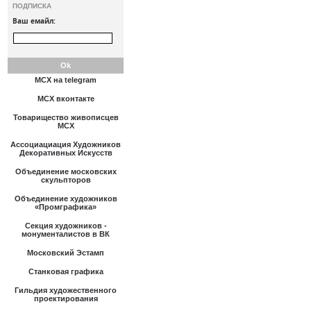
ПОДПИСКА
Ваш емайл:
МСХ на telegram
МСХ вконтакте
Товарищество живописцев
МСХ
Ассоциациация Художников
Декоративных Искусств
Объединение московских
скульпторов
Объединение художников
«Промграфика»
Секция художников -
монументалистов в ВК
Московский Эстамп
Станковая графика
Гильдия художественного
проектирования