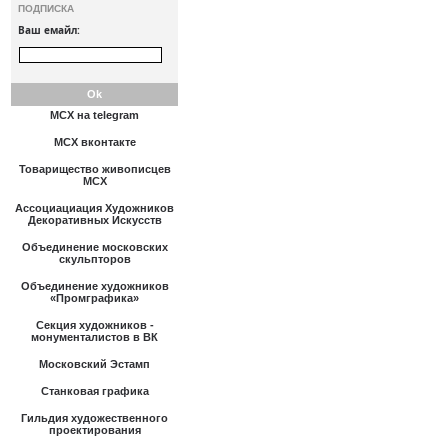
ПОДПИСКА
Ваш емайл:
МСХ на telegram
МСХ вконтакте
Товарищество живописцев
МСХ
Ассоциациация Художников
Декоративных Искусств
Объединение московских
скульпторов
Объединение художников
«Промграфика»
Секция художников -
монументалистов в ВК
Московский Эстамп
Станковая графика
Гильдия художественного
проектирования