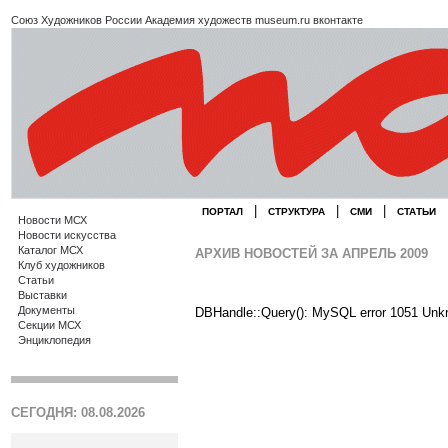
Союз Художников России
Академия художеств
museum.ru
вконтакте
|
|
|
ПОРТАЛ
СТРУКТУРА
СМИ
СТАТЬИ
Новости МСХ
Новости искусства
Каталог МСХ
АРХИВ НОВОСТЕЙ ЗА АПРЕЛЬ 2009
Клуб художников
Статьи
Выставки
Документы
DBHandle::Query(): MySQL error 1051 Unk
Секции МСХ
Энциклопедия
СЕГОДНЯ: 08.08.2026