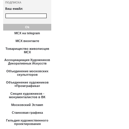
ПОДПИСКА
Ваш емайл:
МСХ на telegram
МСХ вконтакте
Товарищество живописцев
МСХ
Ассоциациация Художников
Декоративных Искусств
Объединение московских
скульпторов
Объединение художников
«Промграфика»
Секция художников -
монументалистов в ВК
Московский Эстамп
Станковая графика
Гильдия художественного
проектирования