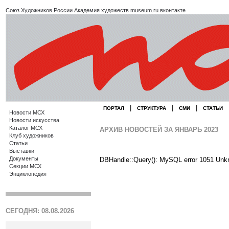
Союз Художников России
Академия художеств
museum.ru
вконтакте
|
|
|
ПОРТАЛ
СТРУКТУРА
СМИ
СТАТЬИ
Новости МСХ
Новости искусства
Каталог МСХ
АРХИВ НОВОСТЕЙ ЗА ЯНВАРЬ 2023
Клуб художников
Статьи
Выставки
Документы
DBHandle::Query(): MySQL error 1051 Unk
Секции МСХ
Энциклопедия
СЕГОДНЯ: 08.08.2026