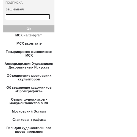
ПОДПИСКА
Ваш емайл:
МСХ на telegram
МСХ вконтакте
Товарищество живописцев
МСХ
Ассоциациация Художников
Декоративных Искусств
Объединение московских
скульпторов
Объединение художников
«Промграфика»
Секция художников -
монументалистов в ВК
Московский Эстамп
Станковая графика
Гильдия художественного
проектирования