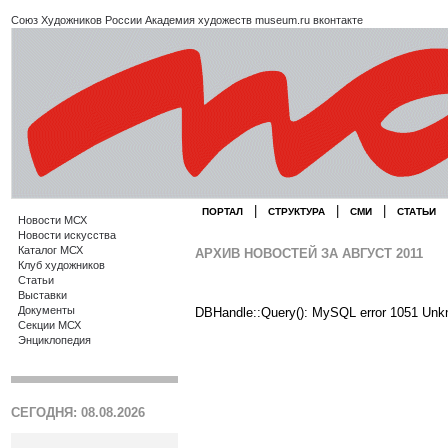
Союз Художников России
Академия художеств
museum.ru
вконтакте
|
|
|
ПОРТАЛ
СТРУКТУРА
СМИ
СТАТЬИ
Новости МСХ
Новости искусства
Каталог МСХ
АРХИВ НОВОСТЕЙ ЗА АВГУСТ 2011
Клуб художников
Статьи
Выставки
Документы
DBHandle::Query(): MySQL error 1051 Unk
Секции МСХ
Энциклопедия
СЕГОДНЯ: 08.08.2026