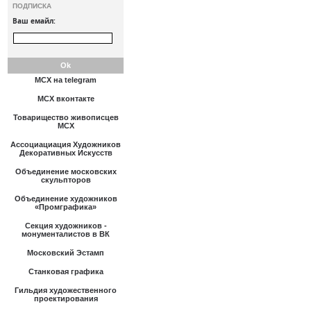
ПОДПИСКА
Ваш емайл:
МСХ на telegram
МСХ вконтакте
Товарищество живописцев
МСХ
Ассоциациация Художников
Декоративных Искусств
Объединение московских
скульпторов
Объединение художников
«Промграфика»
Секция художников -
монументалистов в ВК
Московский Эстамп
Станковая графика
Гильдия художественного
проектирования