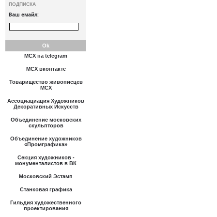
ПОДПИСКА
Ваш емайл:
МСХ на telegram
МСХ вконтакте
Товарищество живописцев
МСХ
Ассоциациация Художников
Декоративных Искусств
Объединение московских
скульпторов
Объединение художников
«Промграфика»
Секция художников -
монументалистов в ВК
Московский Эстамп
Станковая графика
Гильдия художественного
проектирования